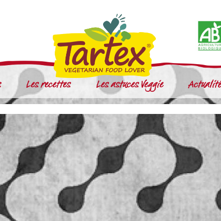
s
Les recettes
Les astuces Veggie
Actualit